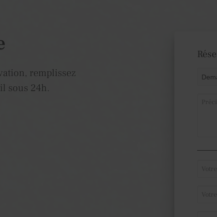
e
Rése
ation, remplissez
il sous 24h.