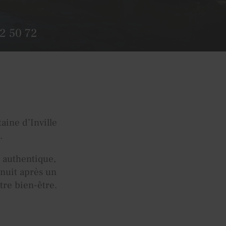
2 50 72
aine d’Inville
.
 authentique,
 nuit après un
tre bien-être.