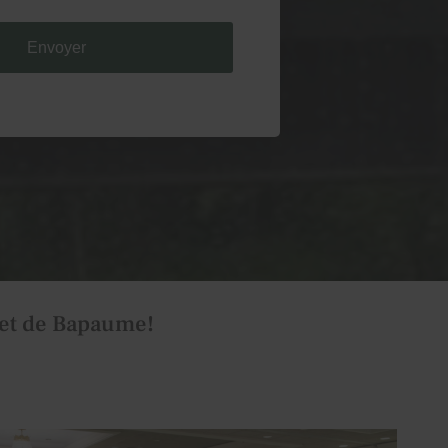
s'engage à ce que la collecte et le
es, effectués à partir de notre site
 soient conformes au règlement général sur
es (RGPD) et à la loi Informatique et
re et exercer vos droits, notamment de
tement à l'utilisation des données
aire, ou à vous inscrire sur la liste
hage téléphonique, veuillez consulter
identialité
i et de Bapaume!