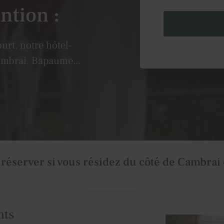
ntion :
urt, notre hôtel-
LA FONTAINE D'INVILLE 
ambrai, Bapaume...
traitement de vos donné
fontainedinville.com
,
la protection des donné
Libertés. Pour connaît
retrait de votre consen
collectées par ce formul
d'opposition au démarc
notre
politique de conf
 réserver si vous résidez du côté de Cambra
nts