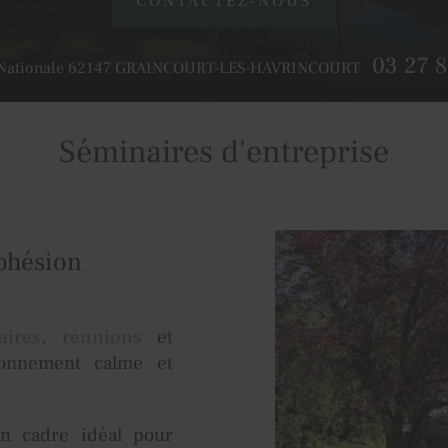
CONTACTEZ-NOUS
03 27 8
Nationale
62147
GRAINCOURT-LES-HAVRINCOURT
Séminaires d'entreprise
cohésion
aires
,
réunions
et
onnement calme et
un cadre idéal pour