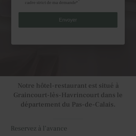
cadre strict de ma demande*
LA FONTAINE D'INVILLE s'engage à ce que la collecte
et le traitement de vos données, effectués à partir de
notre site
fontainedinville.com
, soient conformes au
règlement général sur la protection des données
(RGPD) et à la loi Informatique et Libertés. Pour
connaître et exercer vos droits, notamment de retrait
de votre consentement à l'utilisation des données
collectées par ce formulaire, ou à vous inscrire sur la
liste d'opposition au démarchage téléphonique,
veuillez consulter notre
politique de confidentialité
Notre hôtel-restaurant est situé à
Graincourt-lès-Havrincourt dans le
département du Pas-de-Calais.
Reservez à l’avance