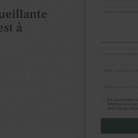
ueillante
est à
En soumettant ce
informations sai
strict de ma de