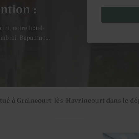
ntion :
urt, notre hôtel-
LA FONTAINE D'INVILLE 
ambrai, Bapaume...
traitement de vos donné
fontainedinville.com
,
la protection des donné
Libertés. Pour connaît
retrait de votre consen
collectées par ce formul
d'opposition au démarc
notre
politique de conf
situé à Graincourt-lès-Havrincourt dans le d