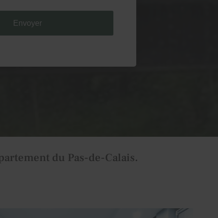
s'engage à ce que la collecte et le
es, effectués à partir de notre site
 soient conformes au règlement général sur
es (RGPD) et à la loi Informatique et
re et exercer vos droits, notamment de
tement à l'utilisation des données
aire, ou à vous inscrire sur la liste
hage téléphonique, veuillez consulter
identialité
épartement du Pas-de-Calais.